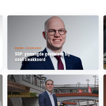
NIEUWS - 26 JUNI 2026
SGP: gemengde gevoelens bij
coalitieakkoord