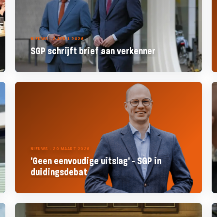
NIEUWS - 2 APRIL 2026
SGP schrijft brief aan verkenner
NIEUWS - 20 MAART 2026
'Geen eenvoudige uitslag' - SGP in
duidingsdebat