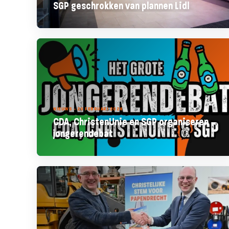
SGP geschrokken van plannen Lidl
NIEUWS - 20 FEBRUARI 2026
CDA, ChristenUnie en SGP organiseren
jongerendebat