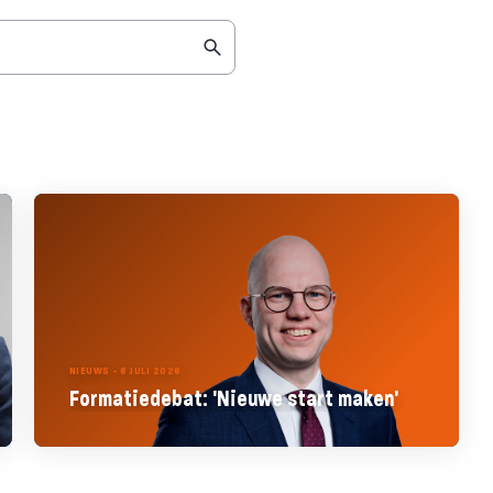
NIEUWS - 6 JULI 2026
Formatiedebat: 'Nieuwe start maken'