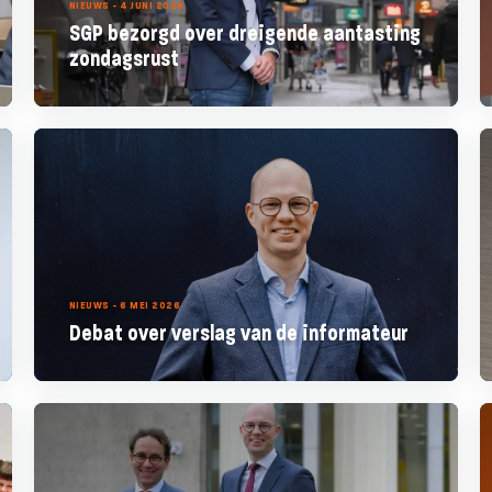
NIEUWS - 4 JUNI 2026
SGP bezorgd over dreigende aantasting
zondagsrust
NIEUWS - 6 MEI 2026
Debat over verslag van de informateur