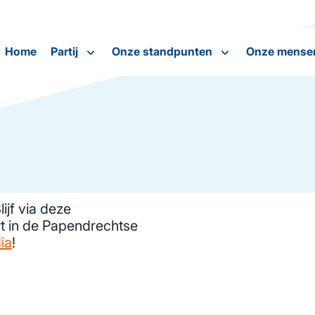
Home
Partij
Onze standpunten
Onze mense
ijf via deze
t in de Papendrechtse
ia
!