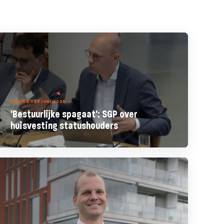
NIEUWS - 23 JUNI 2026
'Bestuurlijke spagaat': SGP over
huisvesting statushouders