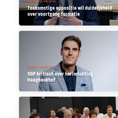
NIEUWS - 16 JUNI 2026
Toekomstige oppositie wil duidelijkheid
over voortgang formatie
NIEUWS - 22 MEI 2026
SGP kritisch over herinrichting
Haagbeukhof