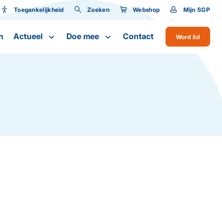
Toegankelijkheid
Zoeken
Webshop
Mijn SGP
Toegankelijkheid
n
Actueel
Doe mee
Contact
Word lid
Lettergrootte