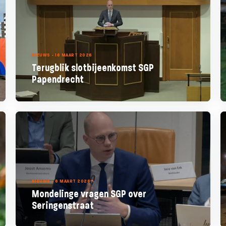
NIEUWS - 16 MAART 2026
Terugblik slotbijeenkomst SGP
Papendrecht
NIEUWS - 6 MAART 2026
Mondelinge vragen SGP over
Seringenstraat