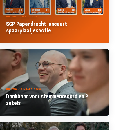
NIEUWS - 1 APRIL 2026
SGP Papendrecht lanceert
spaarplaatjesactie
NIEUWS - 19 MAART 2026
Dankbaar voor stemmenrecord en 2
zetels