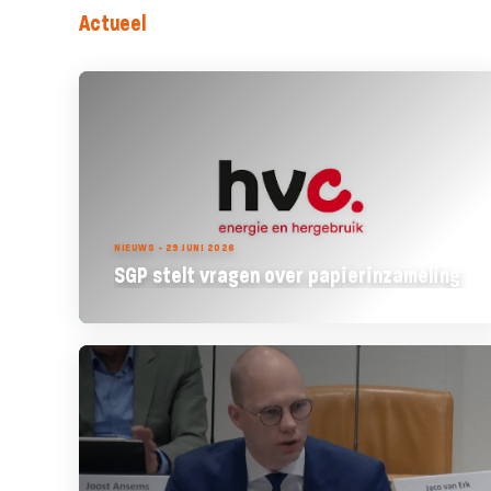
Actueel
NIEUWS - 29 JUNI 2026
SGP stelt vragen over papierinzameling