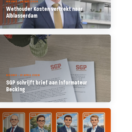
NIEUWS - 28 MEI 2026
Wethouder Kosten vertrekt naar
Alblasserdam
NIEUWS - 21 APRIL 2026
SGP schrijft brief aan informateur
Becking