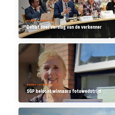
NIEUWS - 14 APRIL 2026
Debat over verslag van de verkenner
NIEUWS - 23 MAART 2026
SGP beloont winnaars fotowedstrijd