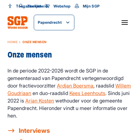
Toegankelijkheid
Toegankelijkheid
Zoeken
Webshop
Mijn SGP
Lettergrootte
Papendrecht
SLUITEN
HOME
ONZE MENSEN
Onze mensen
In de periode 2022-2026 wordt de SGP in de
gemeenteraad van Papendrecht vertegenwoordigd
door fractievoorzitter
Ardjan Boersma
, raadslid
Willem
Goudriaan
en duo-raadslid
Kees Leenhouts
. Sinds juni
2022 is
Arjan Kosten
wethouder voor de gemeente
Papendrecht. Hieronder vindt u meer informatie over
hen.
Interviews